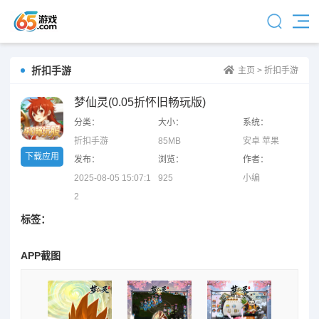
折扣手游
主页
>
折扣手游
梦仙灵(0.05折怀旧畅玩版)
分类：
大小：
系统：
折扣手游
85MB
安卓 苹果
下载应用
发布：
浏览：
作者：
2025-08-05 15:07:1
925
小编
2
标签：
APP截图