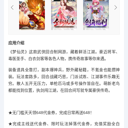
应用介绍
《梦仙灵》这款武侠回合制网游，藏着鲜活江湖。豪迈将军、
毒医圣手、白衣剑客等各色人物，携传奇故事等你来遇。
装备道具全靠打，副本爆神兵，野外藏秘籍，不氪金也能攒神
装。玩法套路多，回合战藏巧思，门派试炼、江湖事件乐趣无
穷。散人五开无压力，单枪匹马或多号操作皆自在。萌新老鸟
都能找到位置，执剑闯江湖，在回合间写就专属豪侠传奇。
★无门槛天天领648代金券，完成日常再送648！
★完成主线送代金券、限时玩法掉落代金券，充值奖励全白