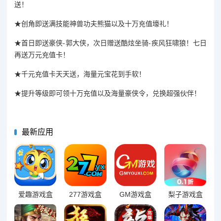
送！
★创角即送满技能神兽功夫熊猫以及十万充值壕礼！
★首日即送豪侠-郭大侠，次日赠送酷炫坐骑-疾风狂啸狼！七日
再送万元充值卡！
★千元充值卡天天送，海量元宝花到手软！
★提升等级即可领十万充值以及海量豪侠令，兑换超强伙伴！
最新应用
爱趣游戏盒
277游戏盒
GM游戏盒
梨子游戏盒